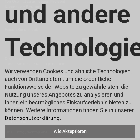
Top-Qualität zu günstigen Preisen!
und andere
Kostenlose Beratung.
Finden Sie uns auf:
Technologi
Downloads:
Laden Sie unsere Kataloge herunter:
Wir verwenden Cookies und ähnliche Technologien,
Fördertechnik TechTop Katalog 2020
auch von Drittanbietern, um die ordentliche
Hebetechnik TechTop Katalog 2020
Funktionsweise der Website zu gewährleisten, die
Nutzung unseres Angebotes zu analysieren und
TechTop.One
Intralogistic Solutions
Ihnen ein bestmögliches Einkaufserlebnis bieten zu
HM Industrieservice GmbH
können. Weitere Informationen finden Sie in unserer
Großer Sand 3
76698 Ubstadt-Weiher
Datenschutzerklärung
.
Deutschland
Alle Akzeptieren
Email:
info@techtop.one