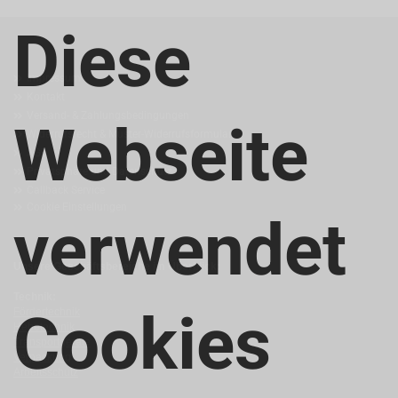
Diese
MEHR ÜBER...
Impressum
Kontakt
Versand- & Zahlungsbedingungen
Webseite
Widerrufsrecht & Muster-Widerrufsformular
AGB
Privatsphäre und Datenschutz
Callback Service
Cookie Einstellungen
verwendet
Unsere Geschäftsbereiche im Überblick:
Technik:
Cookies
Fördertechnik
Hebetechnik
Transportgeräte
Verpackung
Arbeitsschutz