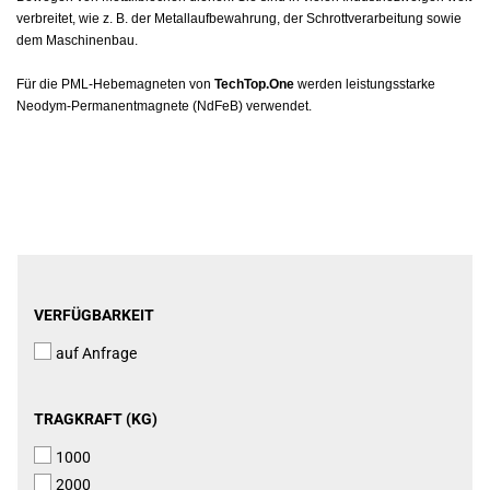
verbreitet, wie z. B. der Metallaufbewahrung, der Schrottverarbeitung sowie
dem Maschinenbau.
Für die PML-Hebemagneten von
TechTop.One
werden leistungsstarke
Neodym-Permanentmagnete (NdFeB) verwendet.
VERFÜGBARKEIT
VERFÜGBARKEIT
auf Anfrage
TRAGKRAFT
TRAGKRAFT (KG)
(KG)
1000
2000