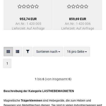
953,74 EUR
859,69 EUR
Art.Nr.: 1 420 005
Art.Nr.: 1 420 006
Lieferzeit: Auf Anfrage
Lieferzeit: Auf Anfrage
FILTER
Sortieren nach
pro Seite
Sortieren nach
16 pro Seite
1
1
bis
6
(von insgesamt
6
)
Beschreibung der Kategorie LASTHEBEMAGNETEN
Magnetische
Trägerklemmen
sind Hebegeräte, die zum Heben und
Bewegen von Metallblechen dienen. Sie sind in vielen Industriezweigen weit